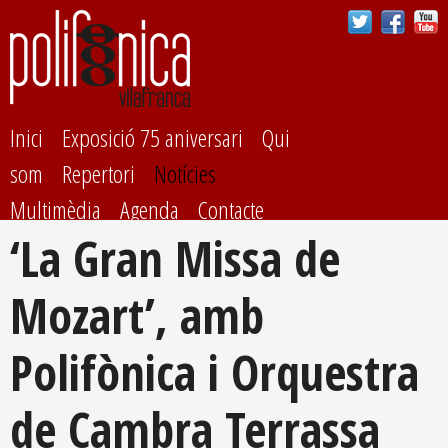
Vés al
contingut
Inici
Exposició 75 aniversari
Qui
som
Repertori
Notícies
Multimèdia
Agenda
Contacte
‘La Gran Missa de
Mozart’, amb
Polifònica i Orquestra
de Cambra Terrassa