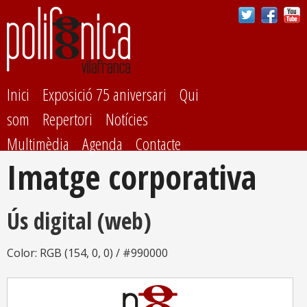
Vés al
contingut
Inici
Exposició 75 aniversari
Qui
som
Repertori
Notícies
Multimèdia
Agenda
Contacte
Imatge corporativa
Ús digital (web)
Color: RGB (154, 0, 0) / #990000