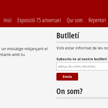
Vés al
contingut
Inici
Exposició 75 aniversari
Qui som
Repertori
Butlletí
Vols estar informat de les no
s un missatge mitjançant el
ntacte amb tu.
Subscriu-te al nostre butlletí
On som?