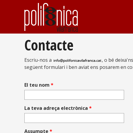
Contacte
Escriu-nos a
, o bé deixa'n
següent formulari i ben aviat ens posarem en co
El teu nom
*
La teva adreça electrònica
*
Assumpte
*