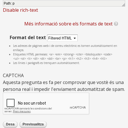
Path
:
p
Disable rich-text
Més informació sobre els formats de text
Format del text
Les adreces de pàgines web i de correu electrònic es tornen automàticament en
enllaços.
Etiquetes HTML permeses: <a> <em> <strong> <cite> <blockquote> <code>
<ul> <ol> <li> <dl> <dt> <dd> <br> <p> <h1> <h2> <h3> <h4> <h5>
Les línies i paràgrafs es trenquen automàticament.
CAPTCHA
Aquesta pregunta es fa per comprovar que vostè és una
persona real i impedir l'enviament automatitzat de spam.