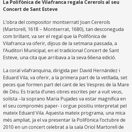
La Polifònica de Vilafranca regala Cererols al seu
Concert de Sant Esteve
L’obra del compositor montserratí Joan Cererols
(Martorell, 1618 – Montserrat, 1680), tan desconeguda
com brillant, va ser el regal que la Polifònica de
Vilafranca va oferir, dijous de la setmana passada, a
l’Auditori Municipal, en el tradicional Concert de Sant
Esteve, una cita que arribava a la seva 66ena edició.
La coral vilafranquina, dirigida per David Hernández i
Eduard Vila, va oferir, a la primera part de la vetllada, set
peces que formen part del cant de les Vespres de la Mare
de Déu. Es tracta d’unes obres escrites per a vuit veus,
solista –la soprano Maria Pujades va estar magnifica en
el seu compromès paper- i orgue positiu interpretat pel
mateix Eduard Vila. Aquesta mateix programa, una mica
més ampliat, ja el va presentar la Polifònica l’octubre de
2010 en un concert celebrat a la sala Oriol Martorell de