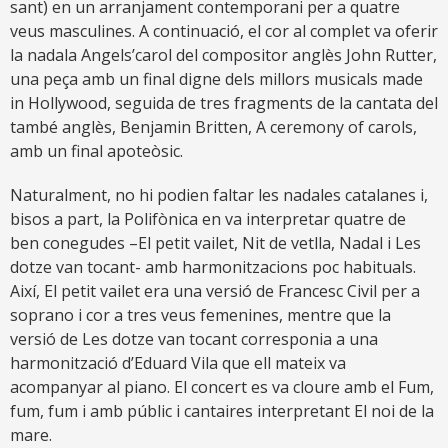
sant) en un arranjament contemporani per a quatre
veus masculines. A continuació, el cor al complet va oferir
la nadala Angels’carol del compositor anglès John Rutter,
una peça amb un final digne dels millors musicals made
in Hollywood, seguida de tres fragments de la cantata del
també anglès, Benjamin Britten, A ceremony of carols,
amb un final apoteòsic.
Naturalment, no hi podien faltar les nadales catalanes i,
bisos a part, la Polifònica en va interpretar quatre de
ben conegudes –El petit vailet, Nit de vetlla, Nadal i Les
dotze van tocant- amb harmonitzacions poc habituals.
Així, El petit vailet era una versió de Francesc Civil per a
soprano i cor a tres veus femenines, mentre que la
versió de Les dotze van tocant corresponia a una
harmonització d’Eduard Vila que ell mateix va
acompanyar al piano. El concert es va cloure amb el Fum,
fum, fum i amb públic i cantaires interpretant El noi de la
mare.