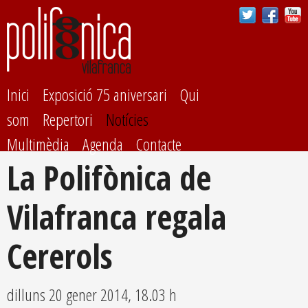
Vés al
contingut
Inici
Exposició 75 aniversari
Qui
som
Repertori
Notícies
Multimèdia
Agenda
Contacte
La Polifònica de
Vilafranca regala
Cererols
dilluns 20 gener 2014, 18.03 h