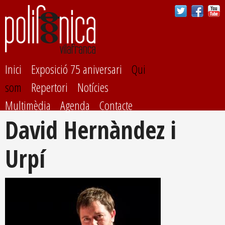
Vés al
contingut
Inici
Exposició 75 aniversari
Qui
som
Repertori
Notícies
Multimèdia
Agenda
Contacte
David Hernàndez i
Urpí