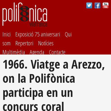
Vés al
contingut
Inici
Exposició 75 aniversari
Qui
som
Repertori
Notícies
Multimèdia
Agenda
Contacte
1966. Viatge a Arezzo,
on la Polifònica
participa en un
concurs coral